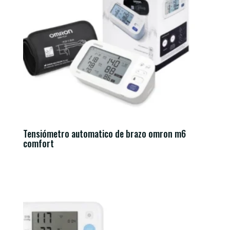
Tensiómetro automatico de brazo omron m6
comfort