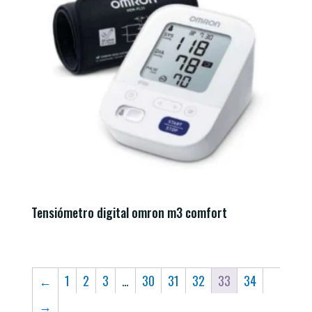
Tensiómetro digital omron m3 comfort
←
1
2
3
…
30
31
32
33
34
→