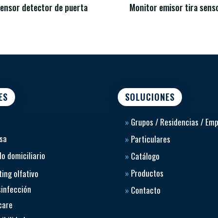
ensor detector de puerta
Monitor emisor tira sens
ES
SOLUCIONES
»
Grupos / Residencias / Em
sa
»
Particulares
o domiciliario
»
Catálogo
»
Productos
ing olfativo
sinfección
»
Contacto
care