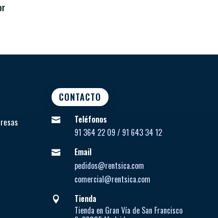
or
CONTACTO
Teléfonos

presas
91 364 22 09 / 91 643 34 12
Email

pedidos@rentsica.com
comercial@rentsica.com
Tienda

Tienda en Gran Vía de San Francisco