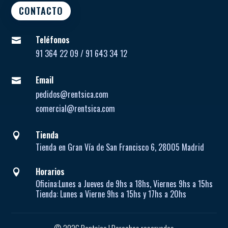
CONTACTO
Teléfonos

91 364 22 09 / 91 643 34 12
Email

pedidos@rentsica.com
comercial@rentsica.com
Tienda

Tienda en Gran Vía de San Francisco 6, 28005 Madrid
Horarios

Oficina:
Lunes a Jueves de
9hs a 18hs, Viernes 9hs a 15hs
Tienda:
Lunes a Vierne
9hs a 15hs y 17hs a 20hs