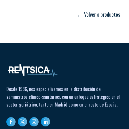
Asideros en el asiento para facilitar evacuación de agua
Dimensiones del asiento: 52 × 31 cm
← Volver a productos
Altura mínima: 38 cm
Altura máxima: 57 cm
Peso máximo soportado: 120 kg
Desde 1986, nos especializamos en la distribución de
suministros clínico-sanitarios, con un enfoque estratégico en el
sector geriátrico, tanto en Madrid como en el resto de España.