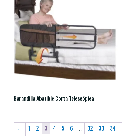
Barandilla Abatible Corta Telescópica
←
1
2
3
4
5
6
…
32
33
34