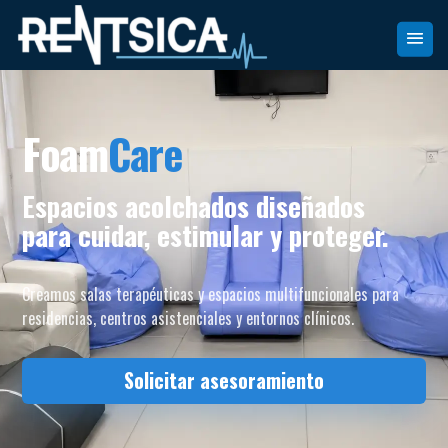
Foam
Care
Espacios acolchados diseñados
para cuidar, estimular y proteger.
Creamos salas terapéuticas y espacios multifuncionales para
residencias, centros asistenciales y entornos clínicos.
Solicitar asesoramiento