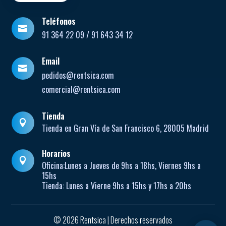
Teléfonos

91 364 22 09 / 91 643 34 12
Email

pedidos@rentsica.com
comercial@rentsica.com
Tienda

Tienda en Gran Vía de San Francisco 6, 28005 Madrid
Horarios

Oficina:
Lunes a Jueves de
9hs a 18hs, Viernes 9hs a
15hs
Tienda:
Lunes a Vierne
9hs a 15hs y 17hs a 20hs
© 2026 Rentsica | Derechos reservados