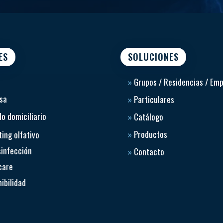
ES
SOLUCIONES
»
Grupos / Residencias / Em
sa
»
Particulares
o domiciliario
»
Catálogo
»
Productos
ing olfativo
sinfección
»
Contacto
care
ibilidad