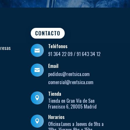
CONTACTO
Teléfonos
presas

91 364 22 09 / 91 643 34 12
Email

pedidos@rentsica.com
comercial@rentsica.com
Tienda

Tienda en Gran Vía de San
Francisco 6, 28005 Madrid
Horarios

Oficina:
Lunes a Jueves de
9hs a
18hs, Viernes 9hs a 15hs