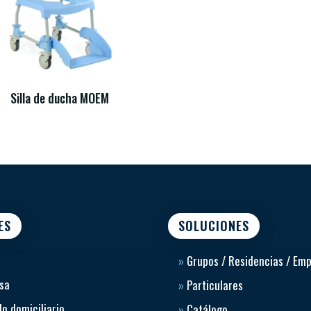
Silla de ducha MOEM
ES
SOLUCIONES
»
Grupos / Residencias / Em
sa
»
Particulares
o domiciliario
»
Catálogo