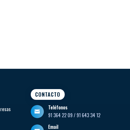
CONTACTO
Teléfonos
presas

91 364 22 09 / 91 643 34 12
Email