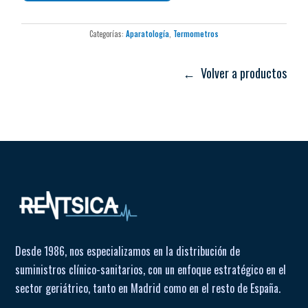
Supervisión de temperatura en edificios y salas técnicas
Indicación de nivel de batería
Diseño apto para cámaras frigoríficas, almacenes y
Categorías:
Aparatología
,
Termometros
transporte
← Volver a productos
Desde 1986, nos especializamos en la distribución de
suministros clínico-sanitarios, con un enfoque estratégico en el
sector geriátrico, tanto en Madrid como en el resto de España.