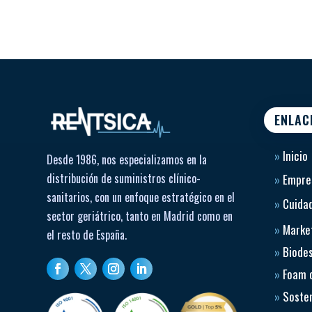
ENLAC
»
Inicio
Desde 1986, nos especializamos en la
distribución de suministros clínico-
»
Empre
sanitarios, con un enfoque estratégico en el
»
Cuidad
sector geriátrico, tanto en Madrid como en
»
Market
el resto de España.
»
Biode
»
Foam 
»
Sosten