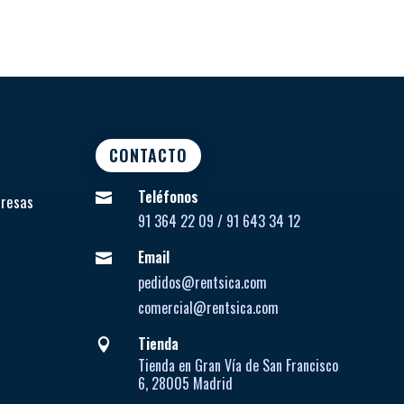
CONTACTO
Teléfonos

presas
91 364 22 09 / 91 643 34 12
Email

pedidos@rentsica.com
comercial@rentsica.com
Tienda

Tienda en Gran Vía de San Francisco
6, 28005 Madrid