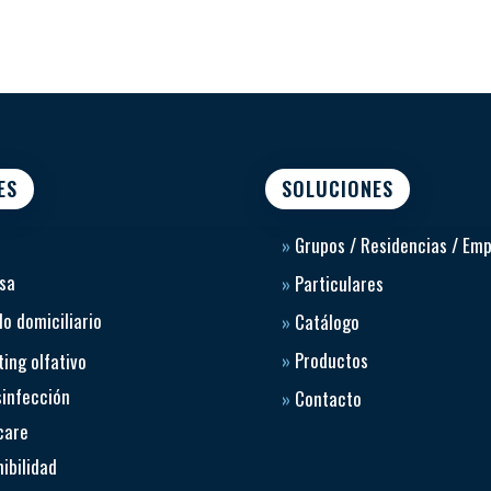
ES
SOLUCIONES
»
Grupos / Residencias / Em
sa
»
Particulares
o domiciliario
»
Catálogo
»
Productos
ing olfativo
sinfección
»
Contacto
care
ibilidad