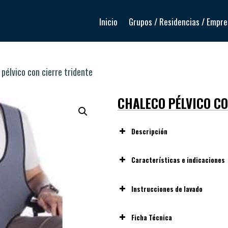
Inicio
Grupos / Residencias / Empr
pélvico con cierre tridente
CHALECO PÉLVICO CO
Descripción
chaleco pélvico con cierr
Características e indicaciones
Instrucciones de lavado
Fabricado en tres capas: polia
Pegar los velcros:
Antes de
Cinchas de regulación con cier
Ficha Técnica
daños en el tejido.