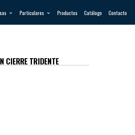
esas
Particulares
Productos
Catálogo
Contacto
N CIERRE TRIDENTE
e tridente
mida, espuma y poliéster.
 lavar, asegúrate de unir los velcros para evitar
res de diferentes colores.