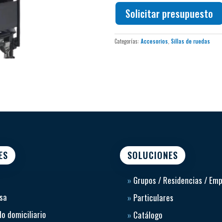
colocación rápida.
Ver ficha técnica
Solicitar presupuesto
Cinchas de sujeción con heb
identificación.
Categorías:
Accesorios
,
Sillas de ruedas
ES
SOLUCIONES
»
Grupos / Residencias / Em
sa
»
Particulares
o domiciliario
»
Catálogo