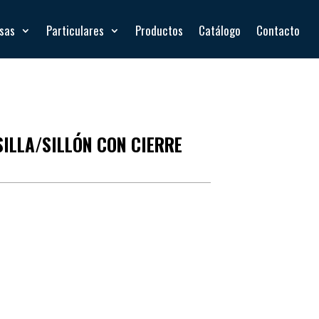
esas
Particulares
Productos
Catálogo
Contacto
SILLA/SILLÓN CON CIERRE
e magnético
y transpirable.
e mediante cierre magnético que permite una