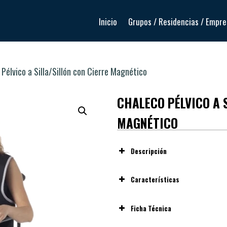
Inicio
Grupos / Residencias / Empr
Pélvico a Silla/Sillón con Cierre Magnético
CHALECO PÉLVICO A 
MAGNÉTICO
Descripción
chaleco pélvico con cierr
Características
Fabricado en tejido acolchado 
Ficha Técnica
Sistema de cierre y ajust