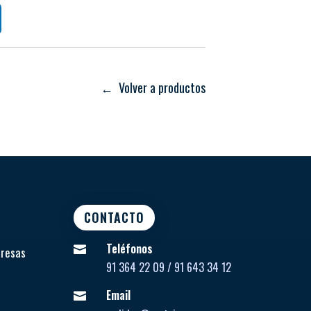
illas de colores diferenciados para facilitar la
← Volver a productos
CONTACTO
Teléfonos

presas
91 364 22 09 / 91 643 34 12
Email
