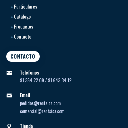
»
Particulares
»
Catálogo
»
Productos
»
Contacto
CONTACTO
Teléfonos

91 364 22 09 / 91 643 34 12
Email

pedidos@rentsica.com
comercial@rentsica.com
Tienda
