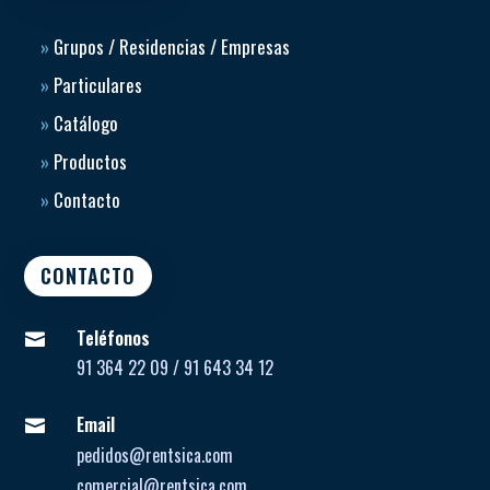
»
Grupos / Residencias / Empresas
»
Particulares
»
Catálogo
»
Productos
»
Contacto
CONTACTO
Teléfonos

91 364 22 09 / 91 643 34 12
Email

pedidos@rentsica.com
comercial@rentsica.com