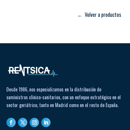
celulosa
• Capa superior de tejido sin tejer, mantiene la piel seca
← Volver a productos
Diseño con distribución homogénea de líquidos, evita
acumulaciones
Sellado en los 4 lados para prevenir fugas
Libre de látex y PVC, hipoalergénico y dermatológicamente
testado
Capacidad de absorción para 60 × 90 cm: 600 ml
Dimensiones de presentación del pack: 20 unidades por
caja de embalaje 570 × 390 × 300 mm
Uso: desechable (un solo uso); no reutilizable
Desde 1986, nos especializamos en la distribución de
suministros clínico-sanitarios, con un enfoque estratégico en el
sector geriátrico, tanto en Madrid como en el resto de España.