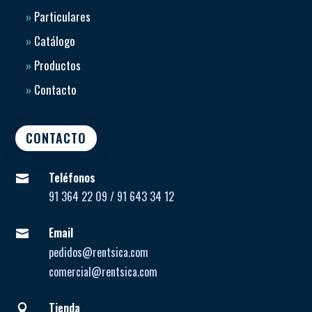
»
Particulares
»
Catálogo
»
Productos
»
Contacto
CONTACTO
Teléfonos

91 364 22 09 / 91 643 34 12
Email

pedidos@rentsica.com
comercial@rentsica.com
Tienda
