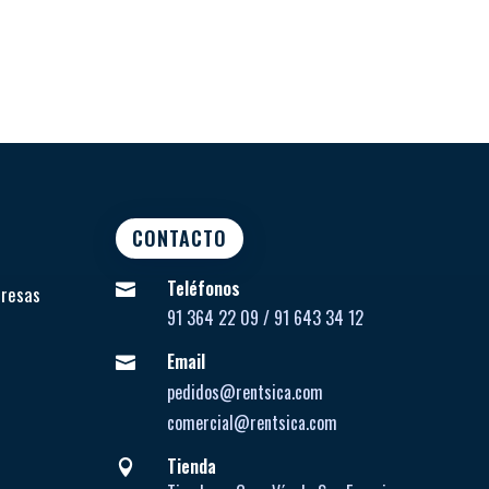
CONTACTO
Teléfonos

presas
91 364 22 09 / 91 643 34 12
Email

pedidos@rentsica.com
comercial@rentsica.com
Tienda
