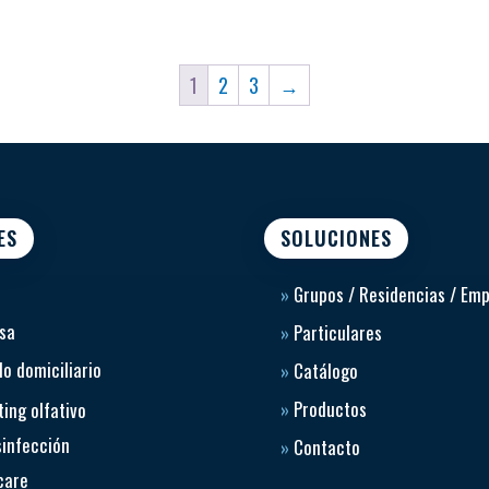
1
2
3
→
ES
SOLUCIONES
»
Grupos / Residencias / Em
sa
»
Particulares
o domiciliario
»
Catálogo
»
Productos
ing olfativo
sinfección
»
Contacto
care