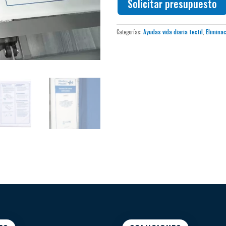
Solicitar presupuesto
Categorías:
Ayudas vida diaria textil
,
Elimina