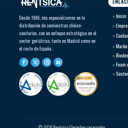
ENLAC
»
Inicio
Desde 1986, nos especializamos en la
distribución de suministros clínico-
»
Empre
sanitarios, con un enfoque estratégico en el
»
Cuidad
sector geriátrico, tanto en Madrid como en
»
Market
el resto de España.
»
Biode
»
Foam 
»
Sosten
© 2026 Rentsica | Derechos reservados