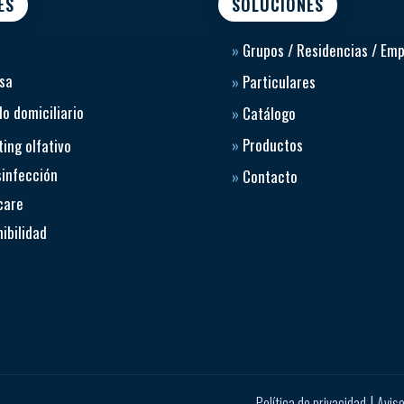
ES
SOLUCIONES
»
Grupos / Residencias / Em
sa
»
Particulares
o domiciliario
»
Catálogo
»
Productos
ing olfativo
sinfección
»
Contacto
care
ibilidad
|
Política de privacidad
Aviso