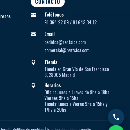
CONTACTO
Teléfonos

presas
91 364 22 09 / 91 643 34 12
Email

pedidos@rentsica.com
comercial@rentsica.com
Tienda

Tienda en Gran Vía de San Francisco
6, 28005 Madrid
Horarios

Oficina:
Lunes a Jueves de
9hs a 18hs,
Viernes 9hs a 15hs
Tienda:
Lunes a Vierne
9hs a 15hs y
17hs a 20hs
|
|
 legal
Política de cookies
Política de calidad y medio