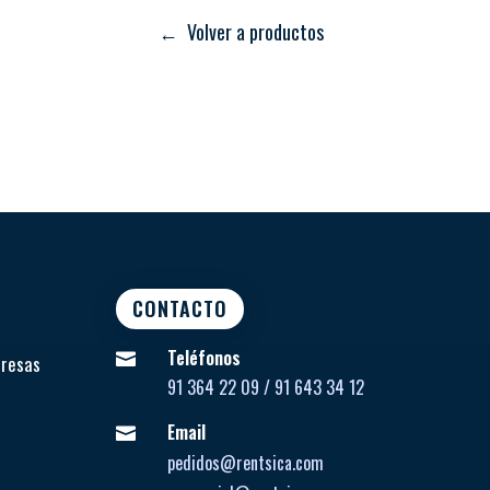
← Volver a productos
CONTACTO
Teléfonos

presas
91 364 22 09 / 91 643 34 12
Email

pedidos@rentsica.com