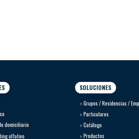
ES
SOLUCIONES
»
Grupos / Residencias / Em
sa
»
Particulares
o domiciliario
»
Catálogo
»
Productos
ing olfativo