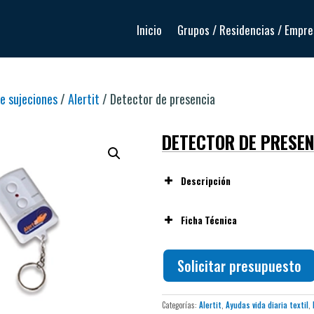
Inicio
Grupos / Residencias / Empr
de sujeciones
/
Alertit
/ Detector de presencia
DETECTOR DE PRESE
Descripción
Ficha Técnica
Solicitar presupuesto
Categorías:
Alertit
,
Ayudas vida diaria textil
,