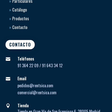
»
Particulares
»
Catálogo
»
Productos
»
Contacto
CONTACTO
Teléfonos

91 364 22 09 / 91 643 34 12
Email

pedidos@rentsica.com
comercial@rentsica.com
Tienda

Tienda en Gran Vía de San Francisco 6, 28005 Madrid