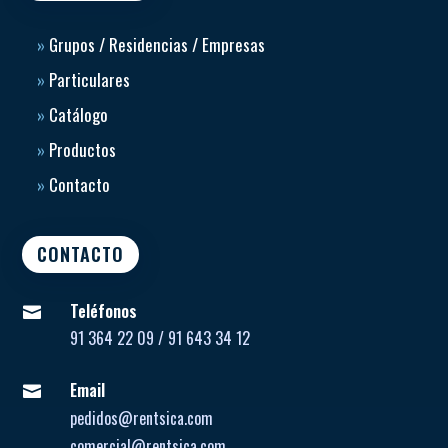
»
Grupos / Residencias / Empresas
»
Particulares
»
Catálogo
»
Productos
»
Contacto
CONTACTO
Teléfonos

91 364 22 09 / 91 643 34 12
Email

pedidos@rentsica.com
comercial@rentsica.com