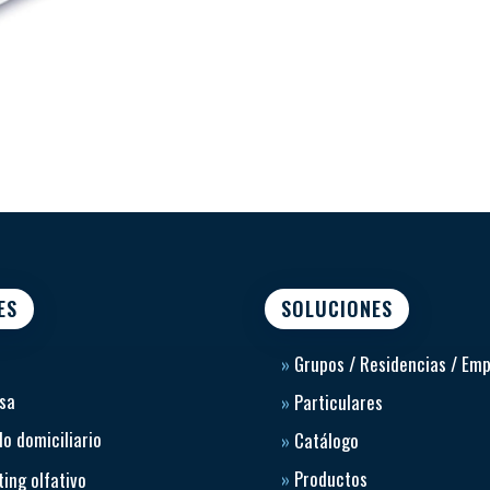
ES
SOLUCIONES
»
Grupos / Residencias / Em
sa
»
Particulares
o domiciliario
»
Catálogo
»
Productos
ing olfativo