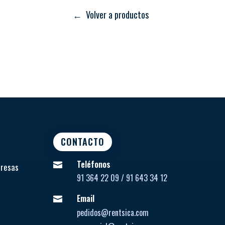
← Volver a productos
CONTACTO
Teléfonos

presas
91 364 22 09 / 91 643 34 12
Email

pedidos@rentsica.com