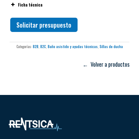
Ficha técnica
Solicitar presupuesto
Categorías:
B2B
,
B2C
,
Baño asistido y ayudas técnicas
,
Sillas de ducha
← Volver a productos