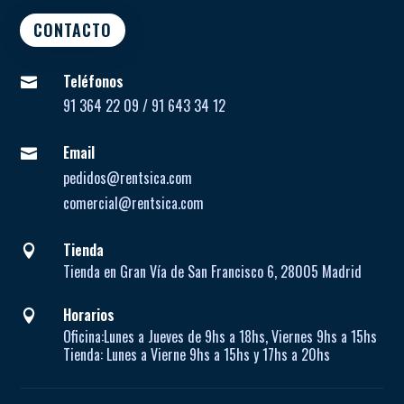
CONTACTO
Teléfonos

91 364 22 09 / 91 643 34 12
Email

pedidos@rentsica.com
comercial@rentsica.com
Tienda

Tienda en Gran Vía de San Francisco 6, 28005 Madrid
Horarios

Oficina:
Lunes a Jueves de
9hs a 18hs, Viernes 9hs a 15hs
Tienda:
Lunes a Vierne
9hs a 15hs y 17hs a 20hs