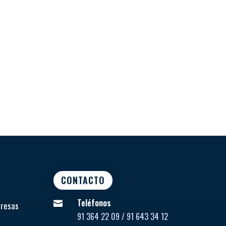
CONTACTO
Teléfonos

presas
91 364 22 09 / 91 643 34 12