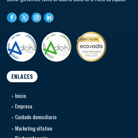
la zona del sacro para prevenir maceración y facilitar la
higiene.
Válvula de desinflado rápido
: Permite evacuar el aire
del sistema en segundos, ideal para emergencias o
traslados.
Certificaciones y seguridad
: Cumple con normas de
retardancia al fuego (EN 597-1, EN 597-2), seguridad
eléctrica Clase II Tipo BF, protección IP21 y estándares
ambientales REACH y RoHS.
ENLACES
»
Inicio
»
Empresa
»
Cuidado domiciliario
»
Marketing olfativo