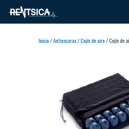
Inicio
/
Antiescaras
/
Cojín de aire
/ Cojín de a