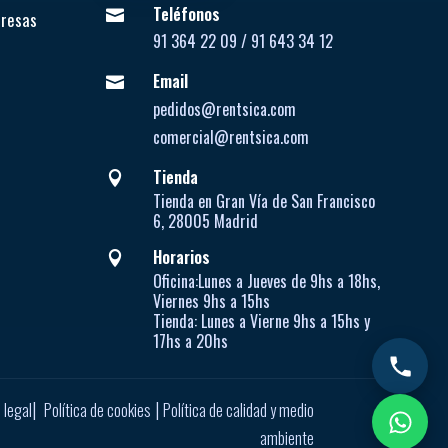
Teléfonos

presas
91 364 22 09 / 91 643 34 12
Email

pedidos@rentsica.com
comercial@rentsica.com
Tienda

Tienda en Gran Vía de San Francisco
6, 28005 Madrid
Horarios

Oficina:
Lunes a Jueves de
9hs a 18hs,
Viernes 9hs a 15hs
Tienda:
Lunes a Vierne
9hs a 15hs y
17hs a 20hs
|
|
 legal
Política de cookies
Política de calidad y medio
ambiente