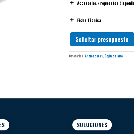
Accesorios / repuestos disponi
Ficha Técnica
Solicitar presupuesto
Categorías:
Antiescaras
,
Cojín de aire
ES
SOLUCIONES