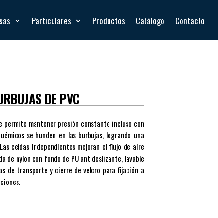
esas
Particulares
Productos
Catálogo
Contacto
BURBUJAS DE PVC
ue permite mantener presión constante incluso con
quémicos se hunden en las burbujas, logrando una
 Las celdas independientes mejoran el flujo de aire
da de nylon con fondo de PU antideslizante, lavable
as de transporte y cierre de velcro para fijación a
cciones.