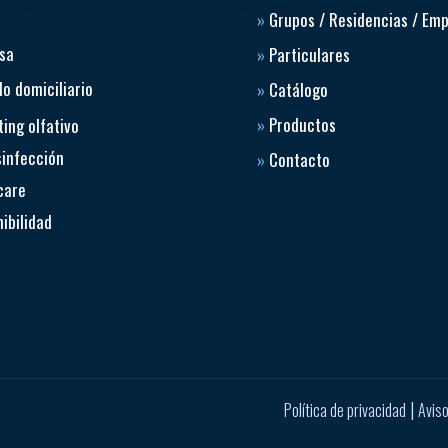
»
Grupos / Residencias / Em
sa
»
Particulares
o domiciliario
»
Catálogo
»
Productos
ing olfativo
sinfección
»
Contacto
care
ibilidad
|
Política de privacidad
Aviso