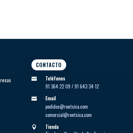
CONTACTO
Teléfonos

presas
91 364 22 09 / 91 643 34 12
Email

pedidos@rentsica.com
comercial@rentsica.com
Tienda
