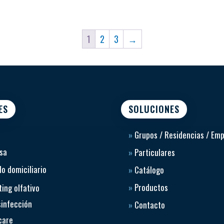
1
2
3
→
ES
SOLUCIONES
»
Grupos / Residencias / Em
sa
»
Particulares
o domiciliario
»
Catálogo
»
Productos
ing olfativo
sinfección
»
Contacto
care