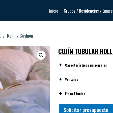
Inicio
Grupos / Residencias / Empr
ular Rolling Cushion
COJÍN TUBULAR ROL
Características principales
Ventajas
Favorece la alineación cervical
Ficha Técnica
Versátil: múltiples usos según
Ligero y portátil, fácil de coloc
Material interno: fibra de poli
Solicitar presupuesto
Buena relación confort/precio 
Forma tubular/cilíndrica que p