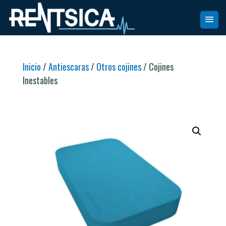
Inicio
/
Antiescaras
/
Otros cojines
/ Cojines
Inestables