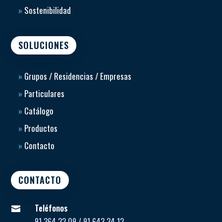
»
Sostenibilidad
SOLUCIONES
»
Grupos / Residencias / Empresas
»
Particulares
»
Catálogo
»
Productos
»
Contacto
CONTACTO
Teléfonos

91 364 22 09 / 91 643 34 12