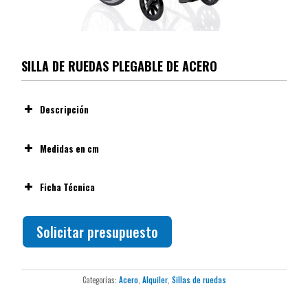
SILLA DE RUEDAS PLEGABLE DE ACERO
Descripción
Medidas en cm
Ficha Técnica
Solicitar presupuesto
En acero pintado
Cruceta única
Bolsillo posterior
Categorías:
Acero
,
Alquiler
,
Sillas de ruedas
Pasamanos en acero pintado
Apoyabrazos corto abatible acolchado en nylon