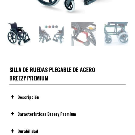
SILLA DE RUEDAS PLEGABLE DE ACERO
BREEZY PREMIUM
Descripción
silla de ruedas de acero más versátil y resistente
Características Breezy Premium
de su categoría
BREEZY Premium
Breezy Premium
Durabilidad
silla de ruedas plegable robusta y duradera