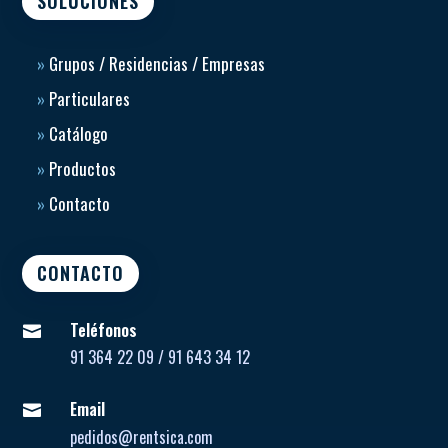
SOLUCIONES
»
Grupos / Residencias / Empresas
»
Particulares
»
Catálogo
»
Productos
»
Contacto
CONTACTO
Teléfonos

91 364 22 09 / 91 643 34 12
Email

pedidos@rentsica.com