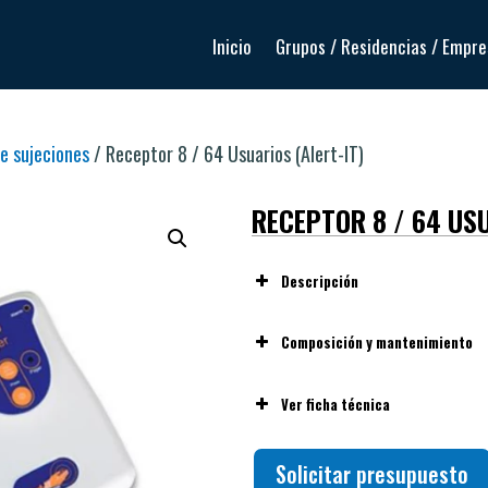
Inicio
Grupos / Residencias / Empr
de sujeciones
/ Receptor 8 / 64 Usuarios (Alert-IT)
RECEPTOR 8 / 64 USU
Descripción
Composición y mantenimiento
Carcasa plástica resistente (A
Ver ficha técnica
Limpieza con paño húmedo y p
Evitar exposición a líquidos o
Capacidad para gestionar múl
Solicitar presupuesto
Comprobar periódicamente
usuarios.