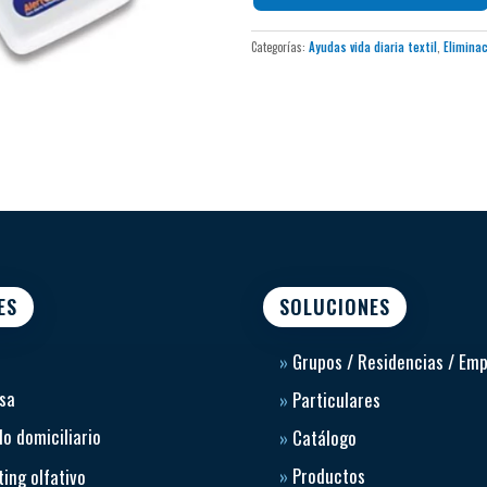
funcionamiento correcto.
Compatible con sensores: tir
alfombra de silla, alfombra de 
Categorías:
Ayudas vida diaria textil
,
Elimina
Pantalla de programación para
Portátil, compacto y fácil de 
ES
SOLUCIONES
»
Grupos / Residencias / Em
sa
»
Particulares
o domiciliario
»
Catálogo
»
Productos
ing olfativo