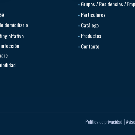
»
Grupos / Residencias / Em
sa
»
Particulares
o domiciliario
»
Catálogo
»
Productos
ing olfativo
sinfección
»
Contacto
care
ibilidad
|
Política de privacidad
Aviso