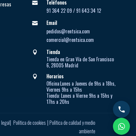
Teléfonos

presas
91 364 22 09 / 91 643 34 12
Email

pedidos@rentsica.com
comercial@rentsica.com
Tienda

Tienda en Gran Vía de San Francisco
6, 28005 Madrid
Horarios

Oficina:
Lunes a Jueves de
9hs a 18hs,
Viernes 9hs a 15hs
Tienda:
Lunes a Vierne
9hs a 15hs y
17hs a 20hs
|
|
 legal
Política de cookies
Política de calidad y medio
ambiente