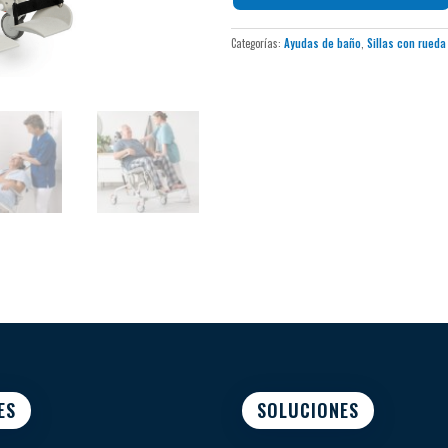
Categorías:
Ayudas de baño
,
Sillas con rued
ES
SOLUCIONES