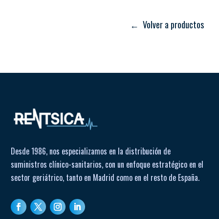
Distancia entre reposabrazos: 43 cm
Ventosas en patas para mayor seguridad.
Peso silla completa: 4.8 kg
← Volver a productos
Cubeta extraíble y reposabrazos desmontables (se
Peso taburete con reposabrazos: 4.1 kg
transforma en taburete).
Peso taburete: 3.2 kg
Desde 1986, nos especializamos en la distribución de
suministros clínico-sanitarios, con un enfoque estratégico en el
sector geriátrico, tanto en Madrid como en el resto de España.