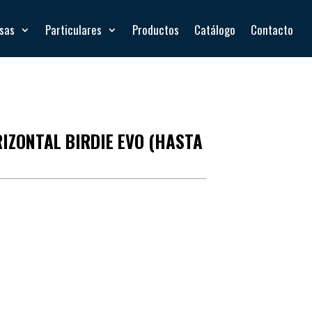
esas
Particulares
Productos
Catálogo
Contacto
IZONTAL BIRDIE EVO (HASTA
 hasta
180 kg
, ideal para usuarios de diferentes