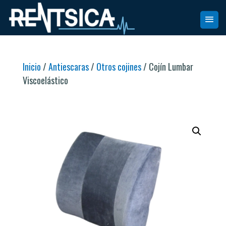
Inicio
/
Antiescaras
/
Otros cojines
/ Cojín Lumbar
Viscoelástico