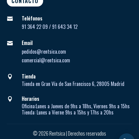
CONTACTO
Teléfonos

91 364 22 09 / 91 643 34 12
Email

pedidos@rentsica.com
comercial@rentsica.com
Tienda

Tienda en Gran Vía de San Francisco 6, 28005 Madrid
Horarios

Oficina:
Lunes a Jueves de
9hs a 18hs, Viernes 9hs a 15hs
Tienda:
Lunes a Vierne
9hs a 15hs y 17hs a 20hs
© 2026 Rentsica | Derechos reservados