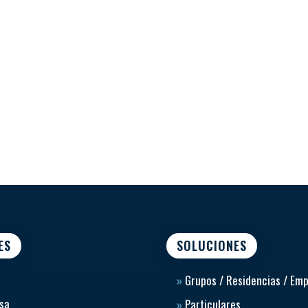
ES
SOLUCIONES
»
Grupos / Residencias / Em
sa
»
Particulares