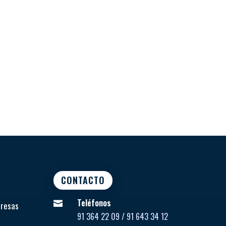
CONTACTO
Teléfonos

presas
91 364 22 09 / 91 643 34 12