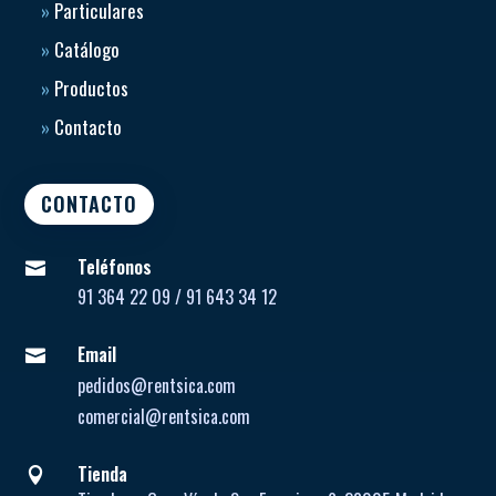
»
Particulares
»
Catálogo
»
Productos
»
Contacto
CONTACTO
Teléfonos

91 364 22 09 / 91 643 34 12
Email

pedidos@rentsica.com
comercial@rentsica.com
Tienda
