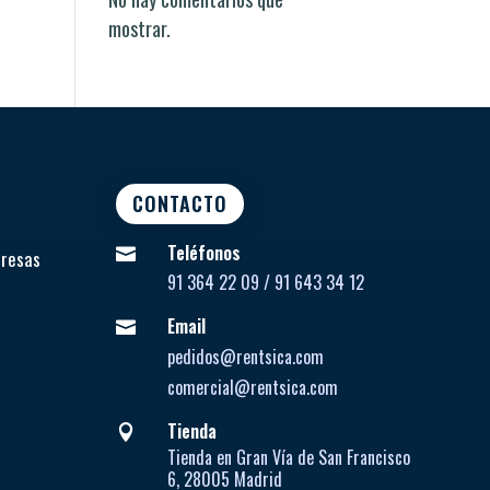
mostrar.
CONTACTO
Teléfonos

presas
91 364 22 09 / 91 643 34 12
Email

pedidos@rentsica.com
comercial@rentsica.com
Tienda

Tienda en Gran Vía de San Francisco
6, 28005 Madrid