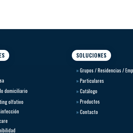
ES
SOLUCIONES
»
Grupos / Residencias / Em
sa
»
Particulares
o domiciliario
»
Catálogo
»
Productos
ing olfativo
sinfección
»
Contacto
care
ibilidad