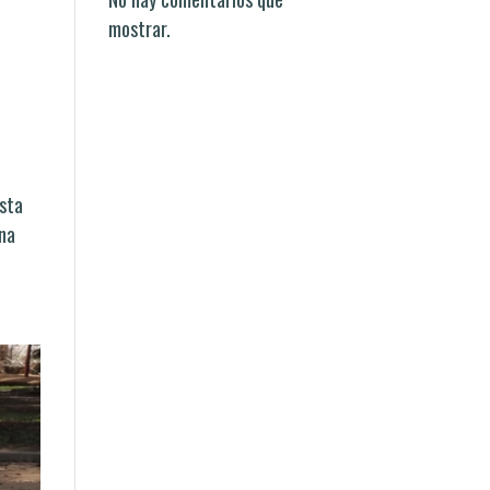
mostrar.
esta
una