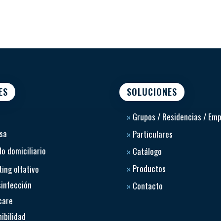
ES
SOLUCIONES
»
Grupos / Residencias / Em
sa
»
Particulares
o domiciliario
»
Catálogo
»
Productos
ing olfativo
sinfección
»
Contacto
care
ibilidad