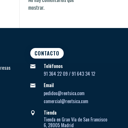
mostrar.
CONTACTO
Teléfonos

presas
91 364 22 09 / 91 643 34 12
Email

pedidos@rentsica.com
comercial@rentsica.com
Tienda

Tienda en Gran Vía de San Francisco
6, 28005 Madrid