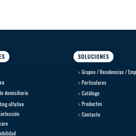
ES
SOLUCIONES
»
Grupos / Residencias / Em
sa
»
Particulares
o domiciliario
»
Catálogo
»
Productos
ing olfativo
sinfección
»
Contacto
care
ibilidad