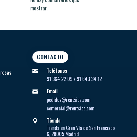
mostrar.
CONTACTO
Teléfonos

presas
91 364 22 09 / 91 643 34 12
Email

pedidos@rentsica.com
comercial@rentsica.com
Tienda

Tienda en Gran Vía de San Francisco
6, 28005 Madrid