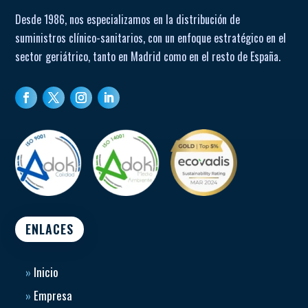
Desde 1986, nos especializamos en la distribución de
Facilidad de uso (cuidador):
suministros clínico-sanitarios, con un enfoque estratégico en el
Asiento con apertura de 180° para colocar o retirar al
sector geriátrico, tanto en Madrid como en el resto de España.
usuario sin esfuerzo.
Barras acolchadas que reparten el esfuerzo de
elevación.
Ruedas direccionales que facilitan giros en espacios
reducidos.
Diseño manejable tanto en entornos domésticos como
profesionales.
Uso recomendado:
ENLACES
Permite trasladar al usuario de cama a WC, silla o sillón.
Requiere que el usuario tenga fuerza en brazos y control
de tronco.
»
Inicio
No apto para ducha ni zonas con agua directa.
»
Empresa