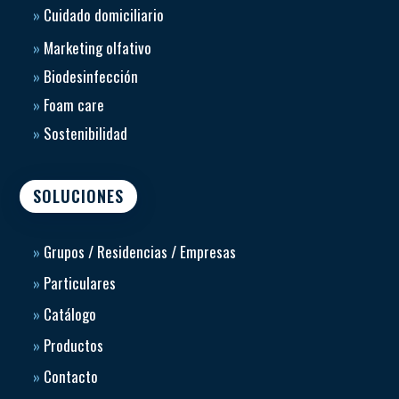
»
Cuidado domiciliario
Materiales:
»
Marketing olfativo
Estructura de acero resistente.
Asiento acolchado de PVC.
»
Biodesinfección
Elementos acolchados con espuma (barras y apoyos).
»
Foam care
»
Sostenibilidad
Medidas y especificaciones:
Dimensiones totales: 110 x 66 x 87 cm.
Anchura del asiento: 49 cm.
SOLUCIONES
Peso de la silla: 29 kg.
Peso máximo del usuario: 180 kg.
»
Grupos / Residencias / Empresas
»
Particulares
»
Catálogo
»
Productos
»
Contacto