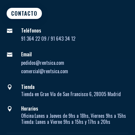
CONTACTO
Teléfonos

91 364 22 09 / 91 643 34 12
Email

pedidos@rentsica.com
comercial@rentsica.com
Tienda

Tienda en Gran Vía de San Francisco 6, 28005 Madrid
Horarios

Oficina:
Lunes a Jueves de
9hs a 18hs, Viernes 9hs a 15hs
Tienda:
Lunes a Vierne
9hs a 15hs y 17hs a 20hs