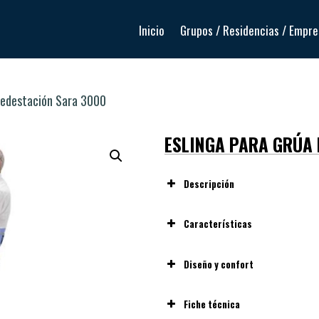
Inicio
Grupos / Residencias / Empr
ipedestación Sara 3000
ESLINGA PARA GRÚA 
Descripción
Características
Diseñada para trabajar en co
Diseño y confort
a la estructura de la grúa.
Carga máxima de trabajo seg
Fiche técnica
3000 (aproximadamente 200 