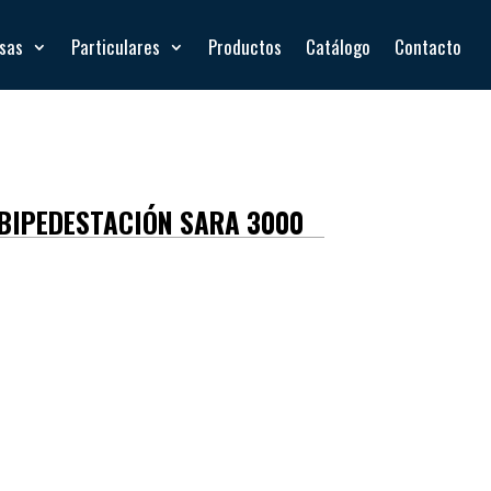
esas
Particulares
Productos
Catálogo
Contacto
BIPEDESTACIÓN SARA 3000
njunto con sistemas de bipedestación, adaptándose
ura alineada con los estándares del equipo Sara
kg).