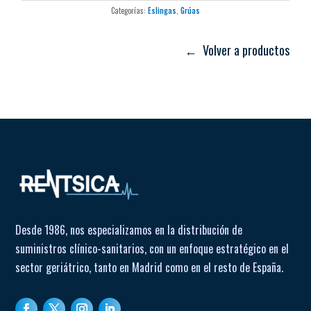
Material: tejido de poliéster resistente, fácil de aplicar,
Categorías:
Eslingas
,
Grúas
que se desliza suavemente durante la colocación y se seca
rápidamente después del lavado.
← Volver a productos
Desde 1986, nos especializamos en la distribución de
suministros clínico-sanitarios, con un enfoque estratégico en el
sector geriátrico, tanto en Madrid como en el resto de España.