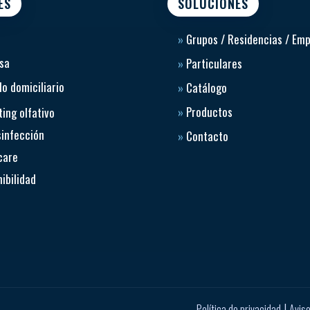
ES
SOLUCIONES
»
Grupos / Residencias / Em
sa
»
Particulares
o domiciliario
»
Catálogo
»
Productos
ing olfativo
sinfección
»
Contacto
care
ibilidad
|
Política de privacidad
Aviso