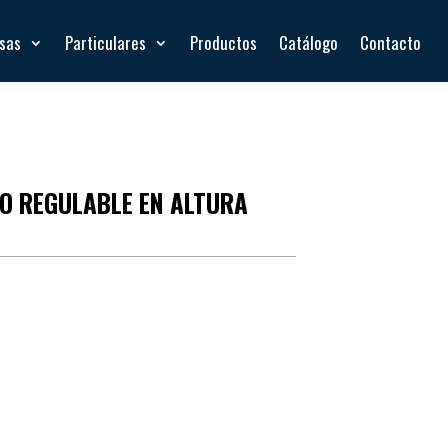
esas
Particulares
Productos
Catálogo
Contacto
O REGULABLE EN ALTURA
e y levantarse, disminuyendo tensión en rodillas y