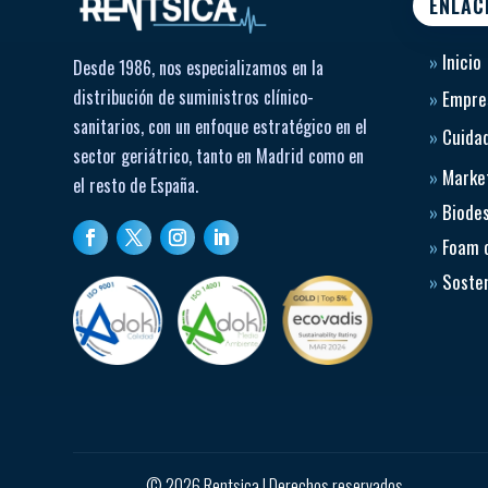
ENLAC
»
Inicio
Desde 1986, nos especializamos en la
distribución de suministros clínico-
»
Empre
sanitarios, con un enfoque estratégico en el
»
Cuidad
sector geriátrico, tanto en Madrid como en
»
Market
el resto de España.
»
Biode
»
Foam 
»
Sosten
© 2026 Rentsica | Derechos reservados