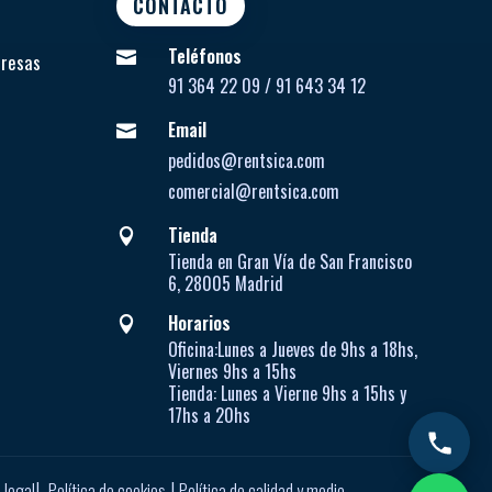
CONTACTO
Teléfonos

presas
91 364 22 09 / 91 643 34 12
Email

pedidos@rentsica.com
comercial@rentsica.com
Tienda

Tienda en Gran Vía de San Francisco
6, 28005 Madrid
Horarios

Oficina:
Lunes a Jueves de
9hs a 18hs,
Viernes 9hs a 15hs
Tienda:
Lunes a Vierne
9hs a 15hs y
17hs a 20hs
|
|
 legal
Política de cookies
Política de calidad y medio