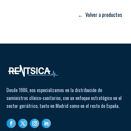
ritmo.
Almacenamiento interno o exportación a PC/dispositivos
← Volver a productos
externos.
Algoritmo de interpretación Glasgow para ECG pediátricos
y adultos.
Aplicación para PC opcional: ECG EasyApp.
Cable de paciente IEC ECG, 10 hilos, enchufe de 4 mm.
Adaptadores macho/hembra 4 mm (10 piezas).
Rollo de papel ECG 100 mm, 20 m (1 unidad).
Electrodos desechables de ECG (paquete 100 unidades).
Desde 1986, nos especializamos en la distribución de
Bolsa de transporte ECG100L.
suministros clínico-sanitarios, con un enfoque estratégico en el
Garantía: 24 meses.
sector geriátrico, tanto en Madrid como en el resto de España.